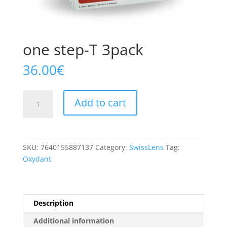
one step-T 3pack
36.00
€
one
A
Add to cart
step-
l
T
t
3pack
e
quantity
r
SKU:
7640155887137
Category:
SwissLens
Tag:
n
Oxydant
a
t
i
v
Description
e
Additional information
: