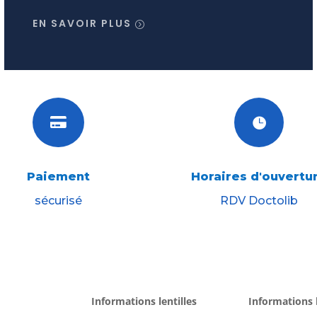
EN SAVOIR PLUS


Paiement
Horaires d'ouvertu
sécurisé
RDV Doctolib
Informations lentilles
Informations 